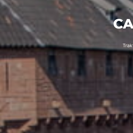
CA
Trak