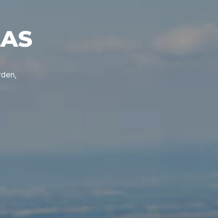
ZAS
rden,