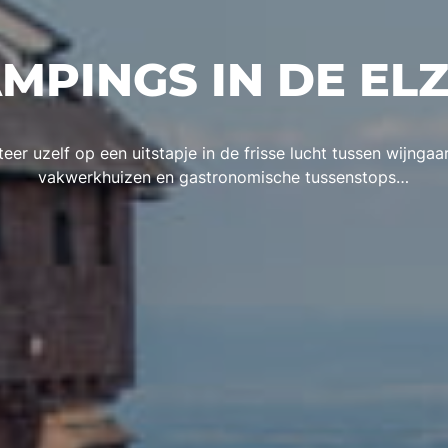
MPINGS IN DE EL
teer uzelf op een uitstapje in de frisse lucht tussen wijngaa
vakwerkhuizen en gastronomische tussenstops…