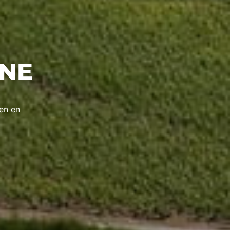
INE
den en