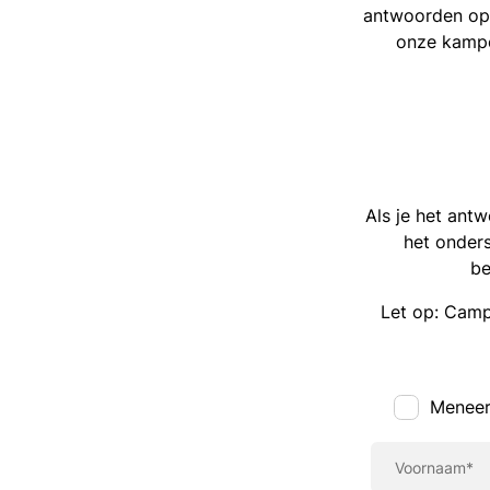
antwoorden op
onze kampe
Als je het ant
het onder
be
Let op: Campi
Menee
Voornaam*