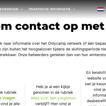
TEMMINGEN
PRAKTISCHE INFORMATIE
m contact op met
ek naar informatie over het Onlycamp netwerk of één bepa
zijn buiten het hoogseizoen tijdens de sluitingsperiode nie
ereikbaar. Onze beheerders genieten dan van hun wintersto
En tenslott
website v
van je keuz
Heb je al een kijkje
vind je
de rubriek
genomen in de rubriek
informa
e Vragen
Alles voor een zorgeloos
desbetref
vind je alle
verblijf? Hier vind je