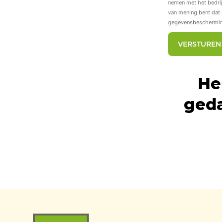
nemen met het bedri
van mening bent dat u
gegevensbescherming
VERSTUREN
He
geda