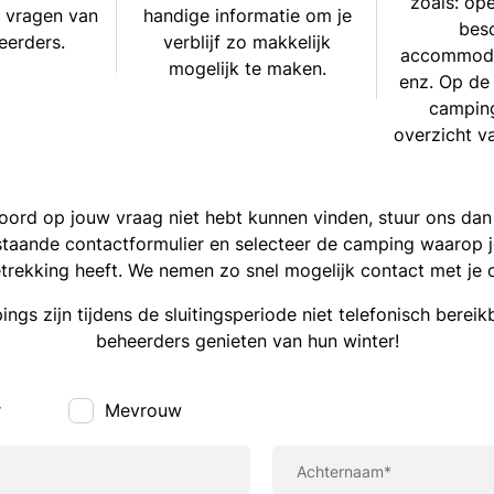
zoals: op
 vragen van
handige informatie om je
bes
erders.
verblijf zo makkelijk
accommodat
mogelijk te maken.
enz. Op de
camping
overzicht va
woord op jouw vraag niet hebt kunnen vinden, stuur ons dan 
staande contactformulier en selecteer de camping waarop 
trekking heeft. We nemen zo snel mogelijk contact met je 
ngs zijn tijdens de sluitingsperiode niet telefonisch bereik
beheerders genieten van hun winter!
r
Mevrouw
Achternaam*