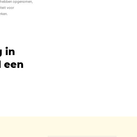
te hebben opgenomen,
iteit voor
rken.
 in
l een