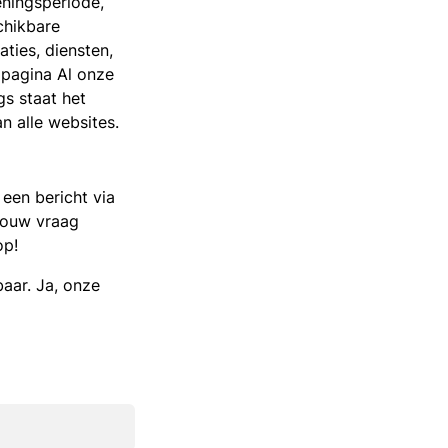
eningsperiode,
chikbare
ies, diensten,
 pagina Al onze
s staat het
n alle websites.
een bericht via
jouw vraag
op!
baar. Ja, onze