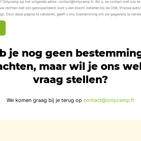
jf Onlycamp op het volgende adres: contact@onlycamp.fr. Als u, na contact met ons 
w rechten niet zijn gerespecteerd, kunt u een klacht indienen bij de CNIL (Franse autor
). Door deze pagina te valideren, geeft u ons toestemming om uw gegevens te verwe
b je nog geen bestemming
chten, maar wil je ons we
vraag stellen?
We komen graag bij je terug op
contact@onlycamp.fr