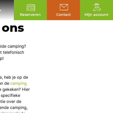
Reserveren
Contact
Mijn account
 ons
alde camping?
t telefonisch
p!
e, heb je op de
an de
camping
e gekeken? Hier
 specifieke
tie over de
fende camping,